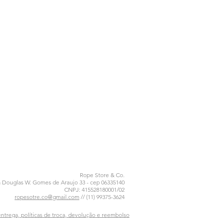
Rope Store & Co.
a Douglas W. Gomes de Araujo 33 - cep 06335140
CNPJ: 415528180001/02
ropesotre.co@gmail.com
// (11) 99375-3624
entrega, políticas de troca, devolução e reembolso