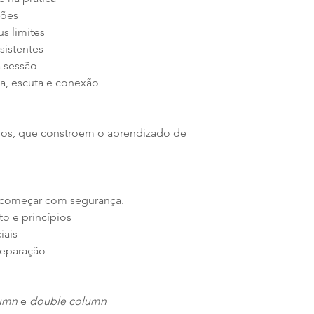
ções
s limites
sistentes
 sessão
a, escuta e conexão
los, que constroem o aprendizado de
a começar com segurança.
to e princípios
iais
preparação
lumn
e
double column