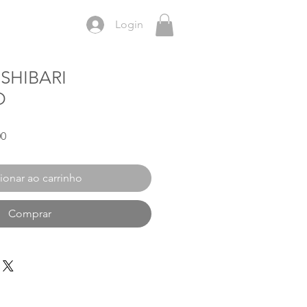
Login
SHIBARI
O
Preço
00
promocional
ionar ao carrinho
Comprar