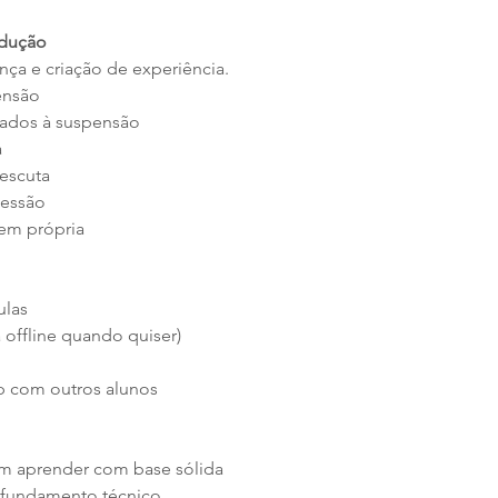
dução
nça e criação de experiência.
ensão
icados à suspensão
a
 escuta
sessão
em própria
ulas
 offline quando quiser)
 com outros alunos
em aprender com base sólida
rofundamento técnico