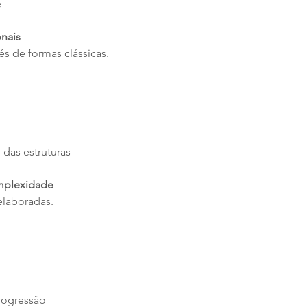
e
onais
s de formas clássicas.
 das estruturas
mplexidade
elaboradas.
rogressão