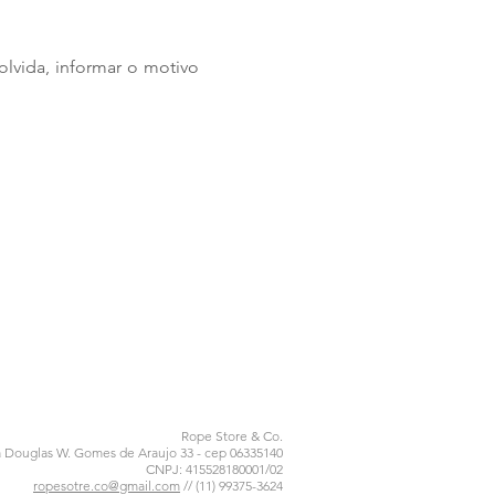
olvida, informar o motivo
Rope Store & Co.
a Douglas W. Gomes de Araujo 33 - cep 06335140
CNPJ: 415528180001/02
ropesotre.co@gmail.com
// (11) 99375-3624