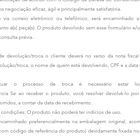
a negociação eficaz, ágil e principalmente satisfatória.
 via correio eletrônico ou telefônico, será encaminhado a
unto à(s) peça(s). O produto devolvido sem esse formulário e
onsulta prévia.
e devolução/troca o cliente deverá no verso da nota fiscal 
volução/troca, o nome de quem está devolvendo, CPF e a data
tuar o processo de troca é necessário estar lo
cia Se ao receber o produto, você resolver devolvê-lo por
corridos, a contar da data de recebimento.
condições: O produto não poderá ter indícios de uso.
ncaminhado preferencialmente na embalagem original, acom
a com código de referência do produto) devidamente fixada n