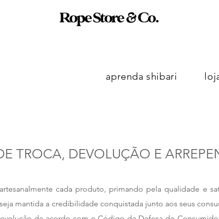
aprenda shibari
loj
 DE TROCA, DEVOLUÇÃO E ARREP
artesanalmente cada produto, primando pela qualidade e sati
 seja mantida a credibilidade conquistada junto aos seus cons
 devolução de acordo com o Código de Defesa do Consumidor