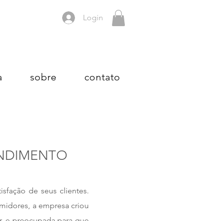
Login
a
sobre
contato
ENDIMENTO
sfação de seus clientes.
umidores, a empresa criou
, e preocupada para que