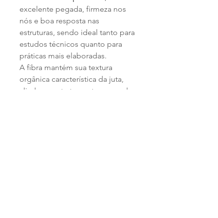
excelente pegada, firmeza nos
nós e boa resposta nas
estruturas, sendo ideal tanto para
estudos técnicos quanto para
práticas mais elaboradas.
A fibra mantém sua textura
orgânica característica da juta,
aliada a um tratamento que reduz
aspereza e prolonga a
durabilidade da corda.
Pronta para uso, sem
necessidade de preparo
adicional.
Indicada para quem
busca
funcionalidade, estética e
qualidade
em uma corda
confiável, versátil e visualmente
marcante.